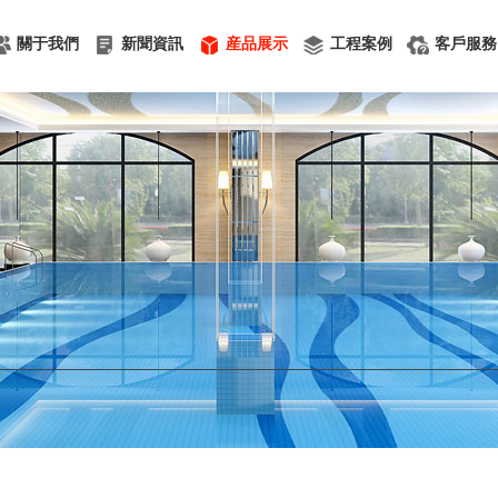
關于我們
新聞資訊
産品展示
工程案例
客戶服務