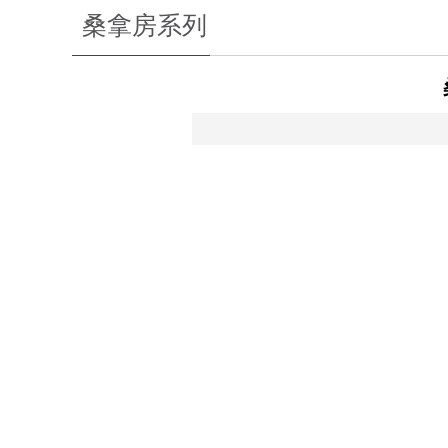
桑拿房系列